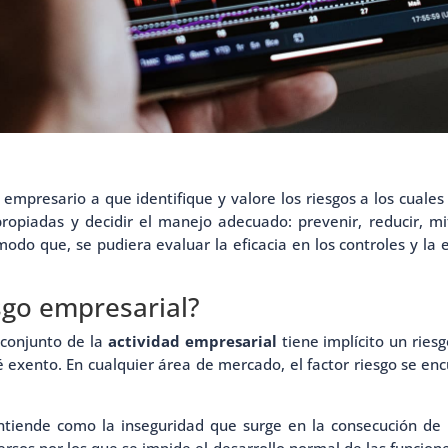
mpresario a que identifique y valore los riesgos a los cuales
opiadas y decidir el manejo adecuado: prevenir, reducir, m
 modo que, se pudiera evaluar la eficacia en los controles y la
sgo empresarial?
 conjunto de la
actividad empresarial
tiene implícito un rie
 exento. En cualquier área de mercado, el factor riesgo se enc
entiende como la inseguridad que surge en la consecución de un
rsos por los que se impide el desarrollo normal de las funcio